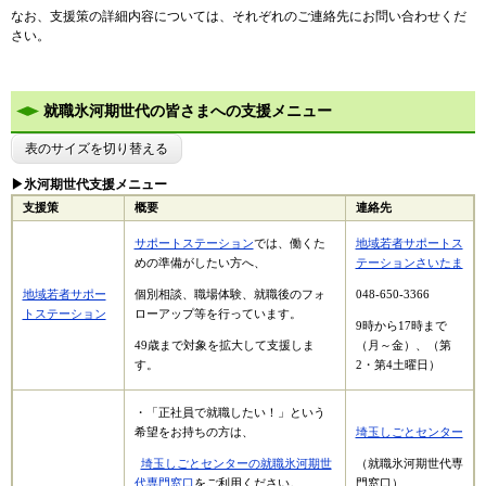
なお、支援策の詳細内容については、それぞれのご連絡先にお問い合わせくだ
さい。
就職氷河期世代の皆さまへの支援メニュー
表のサイズを切り替える
▶氷河期世代支援メニュー
支援策
概要
連絡先
サポートステーション
では、働くた
地域若者サポートス
めの準備がしたい方へ、
テーションさいたま
地域若者サポー
個別相談、職場体験、就職後のフォ
048-650-3366
トステーション
ローアップ等を行っています。
9時から17時まで
49歳まで対象を拡大して支援しま
（月～金）、（第
す。
2・第4土曜日）
・「正社員で就職したい！」という
希望をお持ちの方は、
埼玉しごとセンター
埼玉しごとセンターの就職氷河期世
（就職氷河期世代専
代専門窓口
をご利用ください。
門窓口）