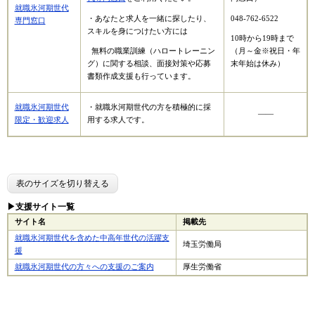
就職氷河期世代
・あなたと求人を一緒に探したり、
048-762-6522
専門窓口
スキルを身につけたい方には
10時から19時まで
無料の職業訓練（ハロートレーニン
（月～金※祝日・年
グ）に関する相談、面接対策や応募
末年始は休み）
書類作成支援も行っています。
就職氷河期世代
・就職氷河期世代の方を積極的に採
――
限定・歓迎求人
用する求人です。
表のサイズを切り替える
▶支援サイト一覧
サイト名
掲載先
就職氷河期世代を含めた中高年世代の活躍支
埼玉労働局
援
就職氷河期世代の方々への支援のご案内
厚生労働省