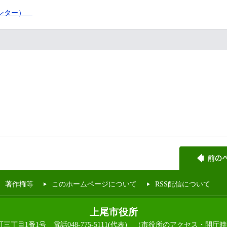
センター）
著作権等
このホームページについて
RSS配信について
上尾市役所
本町三丁目1番1号
電話048-775-5111(代表)
（市役所のアクセス・開庁時