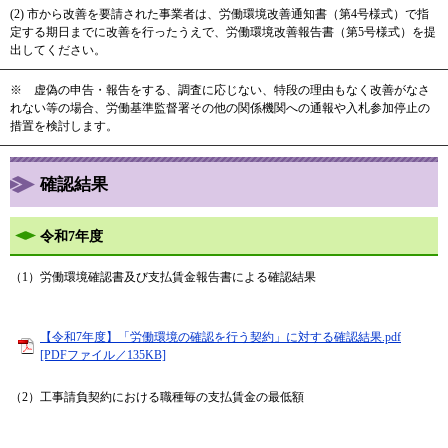
(2) 市から改善を要請された事業者は、労働環境改善通知書（第4号様式）で指
定する期日までに改善を行ったうえで、労働環境改善報告書（第5号様式）を提
出してください。
※ 虚偽の申告・報告をする、調査に応じない、特段の理由もなく改善がなさ
れない等の場合、労働基準監督署その他の関係機関への通報や入札参加停止の
措置を検討します。
確認結果
令和7年度
（1）労働環境確認書及び支払賃金報告書による確認結果
【令和7年度】「労働環境の確認を行う契約」に対する確認結果.pdf
[PDFファイル／135KB]
（2）工事請負契約における職種毎の支払賃金の最低額