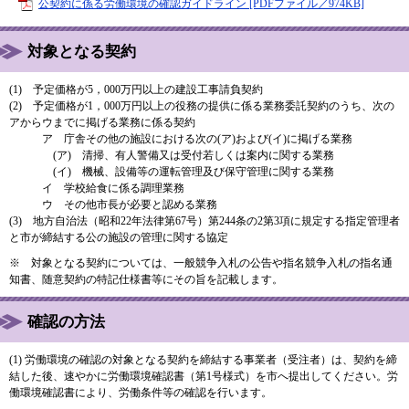
公契約に係る労働環境の確認ガイドライン [PDFファイル／974KB]
対象となる契約
(1) 予定価格が5，000万円以上の建設工事請負契約
(2) 予定価格が1，000万円以上の役務の提供に係る業務委託契約のうち、次の
アからウまでに掲げる業務に係る契約
ア 庁舎その他の施設における次の(ア)および(イ)に掲げる業務
(ア) 清掃、有人警備又は受付若しくは案内に関する業務
(イ) 機械、設備等の運転管理及び保守管理に関する業務
イ 学校給食に係る調理業務
ウ その他市長が必要と認める業務
(3) 地方自治法（昭和22年法律第67号）第244条の2第3項に規定する指定管理者
と市が締結する公の施設の管理に関する協定
※ 対象となる契約については、一般競争入札の公告や指名競争入札の指名通
知書、随意契約の特記仕様書等にその旨を記載します。
確認の方法
(1) 労働環境の確認の対象となる契約を締結する事業者（受注者）は、契約を締
結した後、速やかに労働環境確認書（第1号様式）を市へ提出してください。労
働環境確認書により、労働条件等の確認を行います。