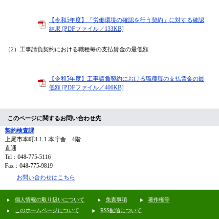
【令和5年度】「労働環境の確認を行う契約」に対する確認
結果 [PDFファイル／133KB]
（2）工事請負契約における職種毎の支払賃金の最低額
【令和5年度】工事請負契約における職種毎の支払賃金の最
低額 [PDFファイル／406KB]
このページに関するお問い合わせ先
契約検査課
上尾市本町3-1-1 本庁舎 4階
直通
Tel：048-775-5116
Fax：048-775-9819
お問い合わせはこちら
個人情報の取り扱いについて
免責事項
著作権等
このホームページについて
RSS配信について