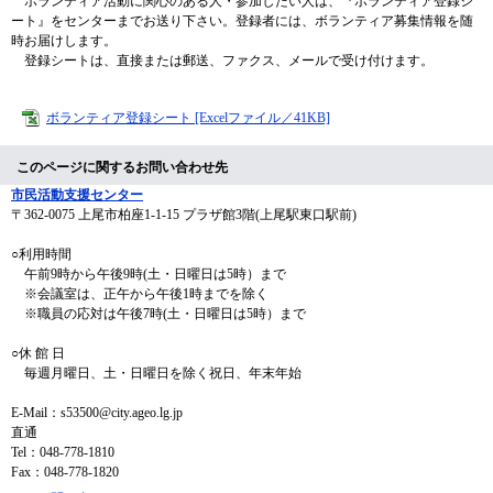
ボランティア活動に関心のある人・参加したい人は、『ボランティア登録シ
ート』をセンターまでお送り下さい。登録者には、ボランティア募集情報を随
時お届けします。
登録シートは、直接または郵送、ファクス、メールで受け付けます。
ボランティア登録シート [Excelファイル／41KB]
このページに関するお問い合わせ先
市民活動支援センター
〒362-0075
上尾市柏座1-1-15 プラザ館3階(上尾駅東口駅前)
○利用時間
午前9時から午後9時(土・日曜日は5時）まで
※会議室は、正午から午後1時までを除く
※職員の応対は午後7時(土・日曜日は5時）まで
○休 館 日
毎週月曜日、土・日曜日を除く祝日、年末年始
E-Mail：s53500@city.ageo.lg.jp
直通
Tel：048-778-1810
Fax：048-778-1820