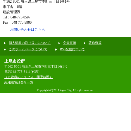
〒362-8501
埼玉県上尾市本町三丁目1番1号
市庁舎 6階
建設管理課
Tel：048-775-8597
Fax：048-775-9906
お問い合わせはこちら
個人情報の取り扱いについて
免責事項
著作権等
このホームページについて
RSS配信について
上尾市役所
〒362-8501 埼玉県上尾市本町三丁目1番1号
電話048-775-5111(代表)
（市役所のアクセス・開庁時間）
組織別電話番号一覧
Copyright (C) 2011 Ageo City, All rights reserved.