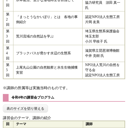
1
水草復活、豊かな湿地再生を目指して
協力研究員 須田 真一
回
氏
第
「まっとうなかいぼり」とは 各地の事
認定NPO法人生態工房
2
例紹介
片岡 友美​
回
第
埼玉県生態系保護協会
3
荒川流域の自然誌を学ぶ
埼玉支部
回
小川 早枝子 氏
第
滋賀県立琵琶湖博物館
4
ブラックバスが脅かす水辺の生態系
中井 克樹 氏​
回
第
NPO法人荒川の自然を
上尾丸山公園の自然観察と水生生物捕獲
5
守る会
実習
回
認定NPO法人生態工房
※講師の所属等は実施当時のものです。
令和4年の講習会プログラム
表のサイズを切り替える
講習会のテーマ、講師の紹介
回
テーマ
講師