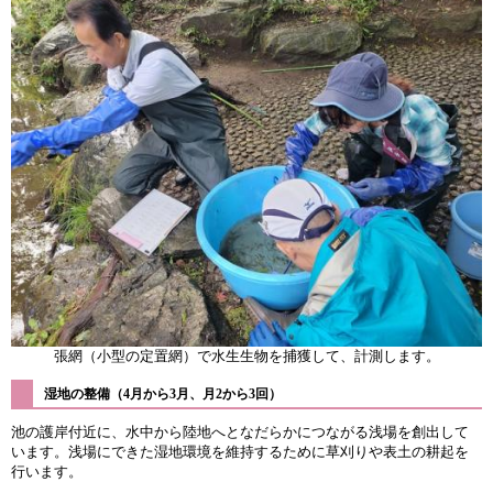
張網（小型の定置網）で水生生物を捕獲して、計測します。
湿地の整備（4月から3月、月2から3回）
池の護岸付近に、水中から陸地へとなだらかにつながる浅場を創出して
います。浅場にできた湿地環境を維持するために草刈りや表土の耕起を
行います。