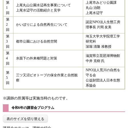
第
上尾市みどり公園課
上尾丸山公園水辺再生事業について
1
丸山 治朗
上尾水辺守の活動紹介と見学
回
上尾水辺守
第
認定NPO法人生態工房
2
かいぼりによる自然再生について
理事長 片岡 友美
回
第
埼玉大学大学院理工学
3
都市公園における自然空間
研究科
回
深堀 清隆 准教授
第
滋賀県立琵琶湖博物館
4
水面下の外来種問題と対策
中井 克樹 氏
回
NPO法人荒川の自然を
第
三ツ又沼ビオトープの保全作業と自然観
守る会
5
察
公益財団法人日本生態
回
系協会
※講師の所属等は実施当時のものです。
令和6年の講習会プログラム
表のサイズを切り替える