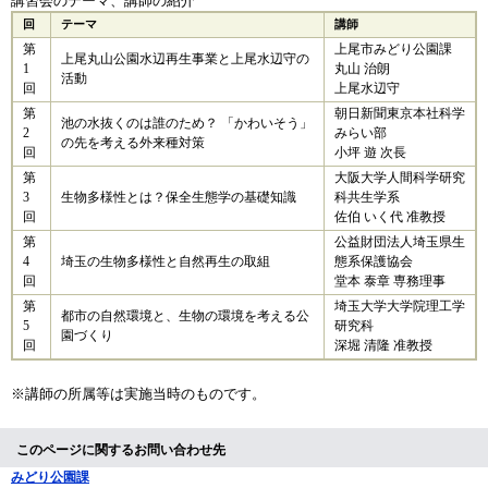
講習会のテーマ、講師の紹介
回
テーマ
講師
第
上尾市みどり公園課
上尾丸山公園水辺再生事業と上尾水辺守の
1
丸山 治朗
活動
回
上尾水辺守
第
朝日新聞東京本社科学
池の水抜くのは誰のため？ 「かわいそう」
2
みらい部
の先を考える外来種対策
回
小坪 遊 次長
第
大阪大学人間科学研究
3
生物多様性とは？保全生態学の基礎知識
科共生学系
回
佐伯 いく代 准教授
第
公益財団法人埼玉県生
4
埼玉の生物多様性と自然再生の取組
態系保護協会
回
堂本 泰章 専務理事
第
埼玉大学大学院理工学
都市の自然環境と、生物の環境を考える公
5
研究科
園づくり
回
深堀 清隆 准教授​
※講師の所属等は実施当時のものです。
このページに関するお問い合わせ先
みどり公園課