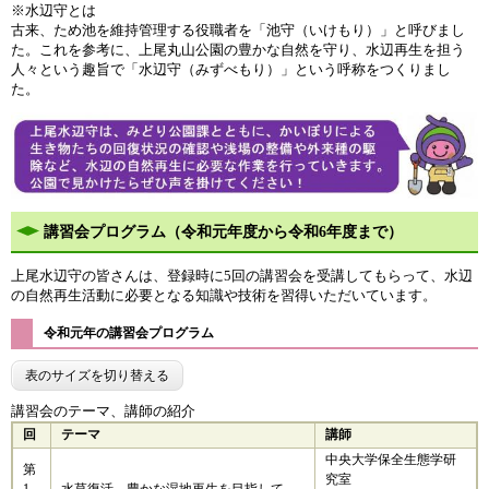
※水辺守とは
古来、ため池を維持管理する役職者を「池守（いけもり）」と呼びまし
た。これを参考に、上尾丸山公園の豊かな自然を守り、水辺再生を担う
人々という趣旨で「水辺守（みずべもり）」という呼称をつくりまし
た。
講習会プログラム（令和元年度から令和6年度まで）
上尾水辺守の皆さんは、登録時に5回の講習会を受講してもらって、水辺
の自然再生活動に必要となる知識や技術を習得いただいています。
令和元年の講習会プログラム
表のサイズを切り替える
講習会のテーマ、講師の紹介
回
テーマ
講師
中央大学保全生態学研
第
究室