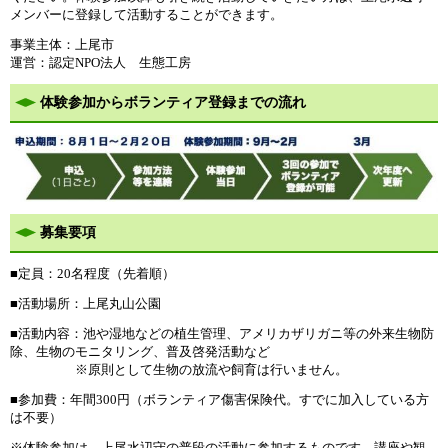
メンバーに登録して活動することができます。
事業主体：上尾市
運営：認定NPO法人 生態工房
体験参加からボランティア登録までの流れ
募集要項
■定員：20名程度（先着順）
■活動場所：上尾丸山公園
■活動内容：池や湿地などの植生管理、アメリカザリガニ等の外来生物防
除、生物のモニタリング、普及啓発活動など
※原則として生物の放流や飼育は行いません。
■参加費：年間300円（ボランティア傷害保険代。すでに加入している方
は不要）
※体験参加は、上尾水辺守の普段の活動に参加するものです。講座や観