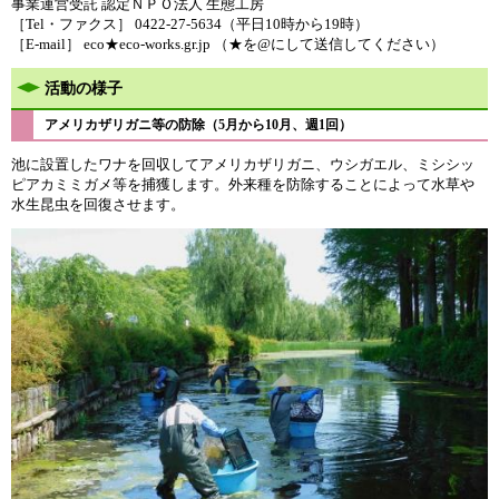
事業運営受託 認定ＮＰＯ法人 生態工房
［Tel・ファクス］ 0422-27-5634（平日10時から19時）
［E-mail］ eco★eco-works.gr.jp （★を@にして送信してください）​
活動の様子
アメリカザリガニ等の防除（5月から10月、週1回）
池に設置したワナを回収してアメリカザリガニ、ウシガエル、ミシシッ
ピアカミミガメ等を捕獲します。外来種を防除することによって水草や
水生昆虫を回復させます。