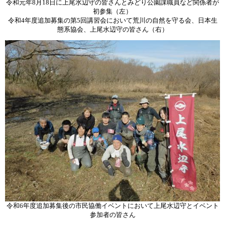
令和元年8月18日に​上尾水辺守の皆さんとみどり公園課職員など関係者が
初参集（左）
令和4年度追加募集の第5回講習会において荒川の自然を守る会、日本生
態系協会、上尾水辺守の皆さん（右）
令和6年度追加募集後の市民協働イベントにおいて上尾水辺守とイベント
参加者の皆さん​