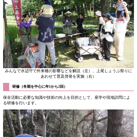
みんなで水辺守で外来種の影響などを解説（左）、上尾しょうぶ祭りに
あわせて普及啓発を実施（右）
研修（冬期を中心に年1から2回）
保全活動に必要な知識や技術の向上を目的として、座学や現地訪問によ
る研修を行います。