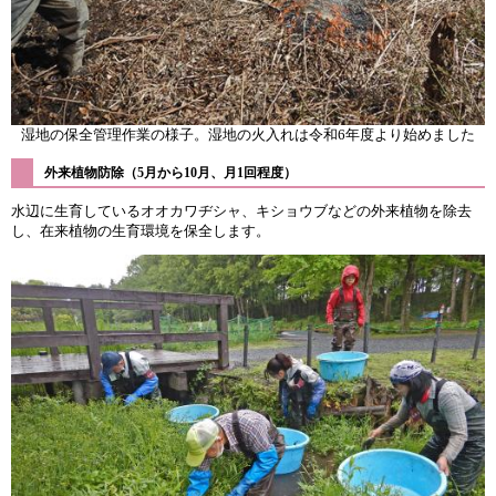
湿地の保全管理作業の様子。湿地の火入れは令和6年度より始めました
外来植物防除（5月から10月、月1回程度）
水辺に生育しているオオカワヂシャ、キショウブなどの外来植物を除去
し、在来植物の生育環境を保全します。