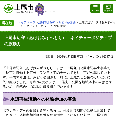
トップページ
>
組織でさがす
>
みどり公園課
> 上尾水辺守（あげおみずべも
り） ネイチャーポジティブの原動力
上尾水辺守（あげおみずべもり） ネイチャーポジティブ
の原動力
掲載日：2026年1月13日更新
ページID：0238742
「上尾水辺守（あげおみずべもり）」は、上尾丸山公園水辺再生事業で
上尾市と協働する市民ボランティアのチームであり、市が公募していま
す。平成31年度は、みどり公園課と一緒に、上尾丸山公園のかいぼりに
取り組みました。令和2年度からは、上尾丸山公園を地域本来の自然とす
るため、自然再生の活動に取り組んでいます！
水辺再生活動への体験参加の募集
ボランティアへの参加を希望する方は、体験参加期間の活動に参加して
ください。体験参加以降も引き続き活動していきたい方は、上尾水辺守