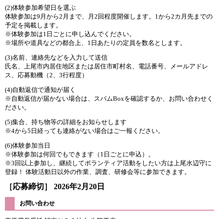
(2)体験参加希望日を選ぶ
体験参加は9月から2月まで、月2回程度開催します。1から2カ月先までの
予定を掲載します。
※体験参加は1日ごとに申し込んでください。
※場所や道具などの都合上、1日あたりの定員を数名とします。
(3)名前、連絡先などを入力して送信
氏名、上尾市内居住地区または居住市町村名、電話番号、メールアドレ
ス、応募動機（2、3行程度）
(4)自動返信で通知が届く
※自動返信が届かない場合は、スパムBoxを確認するか、お問い合わせく
ださい。
(5)集合、持ち物等の詳細をお知らせします
※4から5日経っても連絡がない場合はご一報ください。
(6)体験参加当日
※体験参加は何回でもできます（1日ごとに申込）。
※3回以上参加し、継続してボランティア活動をしたい方は上尾水辺守に
登録！ 体験活動日以外の作業、調査、研修会等に参加できます。
［応募締切］ 2026年2月20日
お問い合わせ