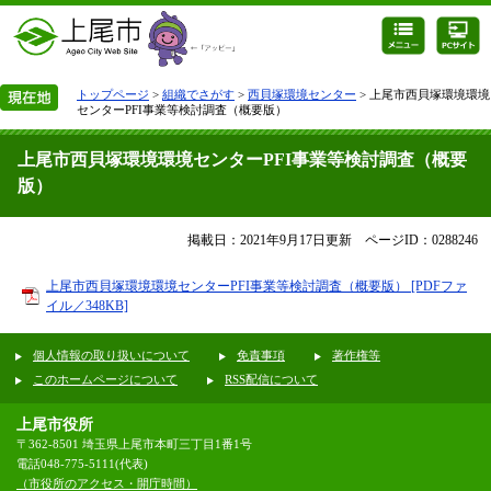
トップページ
>
組織でさがす
>
西貝塚環境センター
> 上尾市西貝塚環境環境
センターPFI事業等検討調査（概要版）
上尾市西貝塚環境環境センターPFI事業等検討調査（概要
版）
掲載日：2021年9月17日更新
ページID：0288246
上尾市西貝塚環境環境センターPFI事業等検討調査（概要版） [PDFファ
イル／348KB]
個人情報の取り扱いについて
免責事項
著作権等
このホームページについて
RSS配信について
上尾市役所
〒362-8501 埼玉県上尾市本町三丁目1番1号
電話048-775-5111(代表)
（市役所のアクセス・開庁時間）