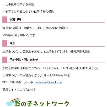
・仕事復帰に関する相談
・子育てと両立しやすい仕事情報の提供
実施日時
毎月第4火曜日 10時から12時（9月のみ第5火曜日）
※相談時間は1回25分です。
場所
上尾市つどいの広場あそぼうよ（上尾市本町2-13-8 根貝戸団地1階）
予約申込・問い合わせ
予約受付開始は開催先月の25日13時30分から（11月分は26日13時30分から）
上尾市つどいの広場あそぼうよ(月～土10時から17時)
TEL：778-5102 メール：
asobouyo@sainoko.net
専用サイトはこちらから⇩