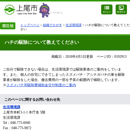
トップページ
>
組織でさがす
>
生活環境課
> ハチの駆除について教えてくだ
さい
ハチの駆除について教えてください
掲載日：2018年4月1日更新
ページID：0192913
ご自分で駆除できない場合は、生活環境課では駆除業者のご案内をしていま
す。また、個人の住宅にできてしまったスズメバチ・アシナガバチの巣を駆除
業者が駆除をした場合、撤去費用の一部を予算の範囲内で補助しています。
※
スズメバチ等駆除費補助金交付制度のご案内
このページに関するお問い合わせ先
生活環境課
上尾市本町3-1-1 本庁舎 5階
生活環境課
Tel：048-775-6940
Fax：048-775-9872