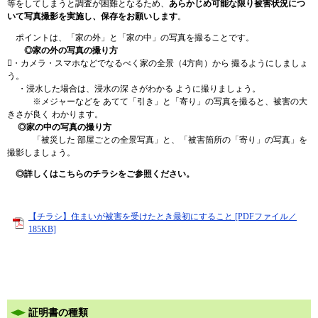
等をしてしまうと調査が困難となるため、
あらかじめ可能な限り被害状況につ
いて写真撮影を実施し、保存をお願いします
。
ポイントは、「家の外」と「家の中」の写真を撮ることです。
◎家の外の写真の撮り方
・カメラ・スマホなどでなるべく家の全景（4方向）から 撮るようにしましょ
う。
・浸水した場合は、浸水の深 さがわかる ように撮りましょう。
※メジャーなどを あてて「引き」と「寄り」の写真を撮ると、被害の大
きさが良く わかります。
◎家の中の写真の撮り方
「被災した 部屋ごとの全景写真」と、「被害箇所の「寄り」の写真」を
撮影しましょう。
◎詳しくはこちらのチラシをご参照ください。
【チラシ】住まいが被害を受けたとき最初にすること [PDFファイル／
185KB]
証明書の種類