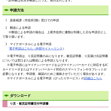
・
証明書は状況を確認したうえ、後日交付します。
申請方法
1
資産税課（市役所2階）窓口での申請
2 郵送による申請
※郵送による申請の場合は、上尾市役所に書類が到着した日を申請日とし
て取り扱います。
3 マイナポータルによる電子申請
電子申請はこちら（外部サイトへリンク
）
※電子申請は、り災証明書のみになります。被災証明書、り災届け出証明書
については窓口または郵送による申請となります。
※電子申請にはマイナンバーカードおよびマイナンバーカードに対応するIC
カードリーダまたはマイナンバーカード対応のスマートフォンやタブレットが
必要になります。申請後、確認のためご連絡させていただく場合があります。
※マイナポータルによる電子申請（ぴったりサービス）の
詳細はこちら
ダウンロード
り災・被災証明書交付申請書