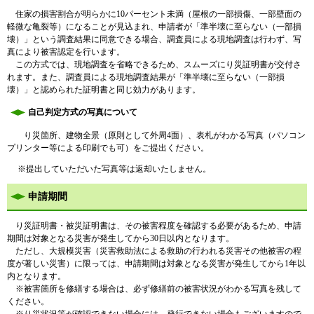
住家の損害割合が明らかに10パーセント未満（屋根の一部損傷、一部壁面の
軽微な亀裂等）になることが見込まれ、申請者が「準半壊に至らない（一部損
壊）」という調査結果に同意できる場合、調査員による現地調査は行わず、写
真により被害認定を行います。
この方式では、現地調査を省略できるため、スムーズにり災証明書が交付さ
れます。また、調査員による現地調査結果が「準半壊に至らない（一部損
壊）」と認められた証明書と同じ効力があります。
自己判定方式の写真について
り災箇所、建物全景（原則として外周4面）、表札がわかる写真（パソコン
プリンター等による印刷でも可）をご提出ください。
※提出していただいた写真等は返却いたしません。
申請期間
り災証明書・被災証明書は、その被害程度を確認する必要があるため、申請
期間は対象となる災害が発生してから30日以内となります。
ただし、大規模災害（災害救助法による救助の行われる災害その他被害の程
度が著しい災害）に限っては、申請期間は対象となる災害が発生してから1年以
内となります。
※被害箇所を
修繕
する場合は、必ず
修繕
前の被害状況がわかる写真を残して
ください。
※り災状況等が確認できない場合には、発行できない場合もございますので