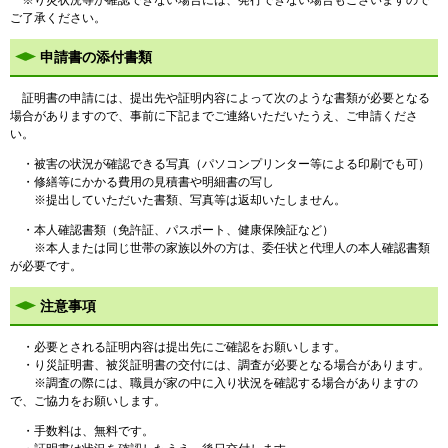
ご了承ください。
申請書の添付書類
証明書の申請には、提出先や証明内容によって次のような書類が必要となる
場合がありますので、事前に下記までご連絡いただいたうえ、ご申請くださ
い。
・被害の状況が確認できる写真（パソコンプリンター等による印刷でも可）
・修繕等にかかる費用の見積書や明細書の写し
※
提出していただいた書類、写真等は返却いたしません。
・本人確認書類（免許証、パスポート、健康保険証など）
※本人または同じ世帯の家族以外の方は、委任状と代理人の本人確認書類
が必要です。
注意事項
・必要とされる証明内容は提出先にご確認をお願いします。
・
り災証明書、被災証明書の交付には、調査が必要となる場合があります。
※調査の際には、職員が家の中に入り状況を確認する場合がありますの
で、ご協力をお願いします。
・
手数料は、無料です。