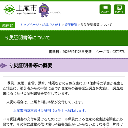
トップページ
>
組織でさがす
>
資産税課
> り災証明書等について
り災証明書等について
掲載日：2023年5月23日更新
ページID：0270778
り災証明書等の概要
暴風、豪雨、豪雪、洪水、地震などの
自然災害により住家等に被害が発生し
た場合に、被災者からの申請に基づき住家等の被害認定調査を実施し、調査結
果に応じたり災証明書等を交付しています。
火災の場合は、上尾市消防本部が交付しています。
上尾市消防本部り災証明【火災】へ移動します。
※り災証明書の交付を受けるためには、市職員による住家の被害認定調査が必
要です。その前に建物の取り壊しや被害箇所がわからないような修理、片付け