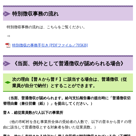
特別徴収事務の流れ
特別徴収事務の流れは、こちらをご覧ください。
⇒
特別徴収の事務手引き [PDFファイル／795KB]
《当面、例外として普通徴収が認められる場合》
次の理由【普Ａから普Ｆ】に該当する場合は、普通徴収（従
業員が自分で納付）とすることができます。
（当面、普通徴収が認められます。給与支払報告書の提出時に「普通徴収切
替理由書（兼仕切書（紙））」を提出してください。）
普Ａ．総従業員数が2人以下の事業所
（他の市町村を含む事業所全体の受給者の人数で、以下の普Ｂから普Ｆの理
由に該当して普通徴収とする対象者を除いた従業員数。）