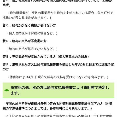
普Ｂ．他から支給される給与から個人住民税が特別徴収されている方（乙欄該
当者）
（給与所得者が、複数の事業所から給与を支給されている場合、各市町村で
取扱いが異なる場合があります。）
普Ｃ．給与が少なく税額が引けない方
（個人住民税が非課税の場合など。）
普Ｄ．給与の支払が不定期の方
（給与の支払が毎月でない方など。）
普Ｅ．専従者給与が支給されている方（個人事業主のみ対象）
普Ｆ．退職された方又は給与支払報告書を提出した年の5月31日までに退職予定
の方
（休職等により4月1日現在で給与の支払を受けていない方を含みます。）
※前記の他、次の方は給与支払報告書により市町村で決定し
ます。
年間の給与所得が市町村条例で定める均等割非課税基準所得以下の方（均等
割の非課税基準につきましては、各市町村により異なります。）
☆上記の普Ａから普Ｆの普通徴収に該当する方がいる場合は、市町村に提出