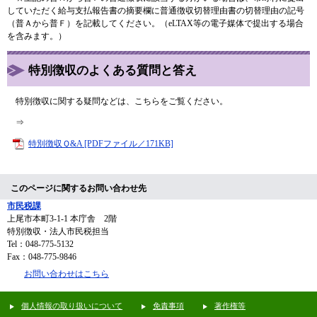
していただく給与支払報告書の摘要欄に普通徴収切替理由書の切替理由の記号
（普Ａから普Ｆ）を記載してください。（eLTAX等の電子媒体で提出する場合
を含みます。）
特別徴収のよくある質問と答え
特別徴収に関する疑問などは、こちらをご覧ください。
⇒
特別徴収Ｑ&A [PDFファイル／171KB]
このページに関するお問い合わせ先
市民税課
上尾市本町3-1-1 本庁舎 2階
特別徴収・法人市民税担当
Tel：048-775-5132
Fax：048-775-9846
お問い合わせはこちら
個人情報の取り扱いについて
免責事項
著作権等