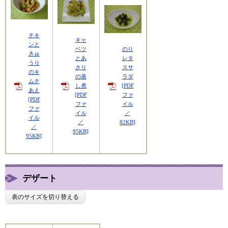
チキ
キャ
ンと
ベツ
のり
きゅ
とあ
レタ
うり
さり
スサ
のキ
の蒸
ラダ
ムチ
し煮
[PDF
あえ
[PDF
ファ
[PDF
ファ
イル
ファ
イル
／
イル
／
82KB]
／
95KB]
95KB]
デザート
表のサイズを切り替える