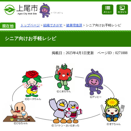
トップページ
>
組織でさがす
>
健康増進課
> シニア向けお手軽レシピ
シニア向けお手軽レシピ
掲載日：2025年4月1日更新
ページID：0271888