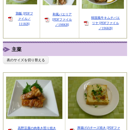
鶏飯 [PDFフ
和風パエリア
韓国風牛キムチパエ
ァイル／
[PDFファイル
リヤ [PDFファイル
111KB]
／198KB]
／196KB]
主菜
表のサイズを切り替える
厚揚げのチーズ焼き [PDFファ
高野豆腐の肉巻き照り焼き