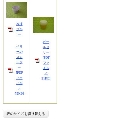
冷凍
ブル
ー
ビー
ベリ
ルゼ
ーの
リー
スム
[PDF
ージ
ファ
ー
イル
[PDF
／
ファ
91KB]
イル
／
79KB]
表のサイズを切り替える