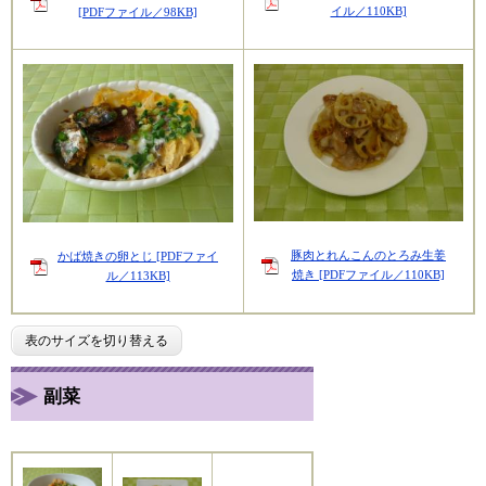
イル／110KB]
[PDFファイル／98KB]
豚肉とれんこんのとろみ生姜
かば焼きの卵とじ [PDFファイ
焼き [PDFファイル／110KB]
ル／113KB]
表のサイズを切り替える
副菜