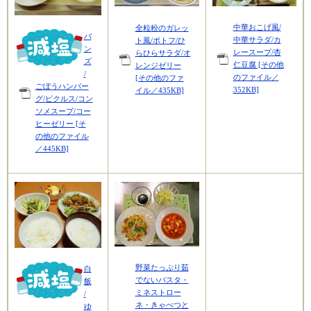
中華おこげ風/
全粒粉のガレッ
バ
中華サラダ/カ
ト風/ポトフ/ひ
ン
レースープ/杏
らひらサラダ/オ
ズ
仁豆腐 [その他
レンジゼリー
/
のファイル／
[その他のファ
ごぼうハンバー
352KB]
イル／435KB]
グ/ピクルス/コン
ソメスープ/コー
ヒーゼリー [そ
の他のファイル
／445KB]
野菜たっぷり茹
白
でないパスタ・
飯
ミネストロー
/
ネ・きゃべつと
ゆ