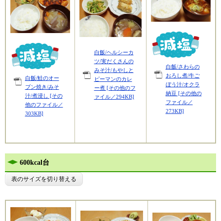
白飯/ヘルシーカ
ツ/実だくさんの
白飯/さわらの
みそ汁/もやしと
おろし煮/牛ご
白飯/鮭のオー
ピーマンのカレ
ぼう汁/オクラ
ブン焼き/みそ
ー煮 [その他のフ
納豆 [その他の
汁/煮浸し [その
ァイル／294KB]
ファイル／
他のファイル／
273KB]
303KB]
600kcal台
表のサイズを切り替える