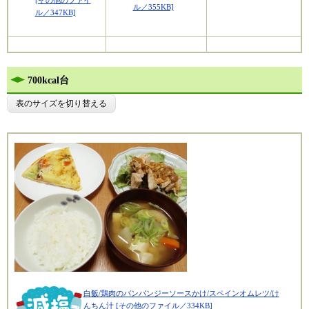
[その他のファイ
ル／355KB]
ル／347KB]
700kcal台
表のサイズを切り替える
白飯/鶏肉のバンバンジーソースかけ/スペインオムレツ/け
んちん汁 [その他のファイル／334KB]