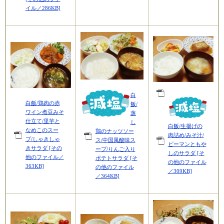
イル／286KB]
白
白飯/鶏肉の赤
飯/
ワイン煮豆みそ
蒸
仕立て/里芋と
し
白飯/生揚げの
なめこのスー
鶏のナッツソー
肉詰め/みそ汁/
プ/しゃきしゃ
ス/中国風酸味ス
ピーマンともや
きサラダ [その
ープ/りんご入り
しのサラダ [そ
他のファイル／
ポテトサラダ [そ
の他のファイル
363KB]
の他のファイル
／309KB]
／364KB]