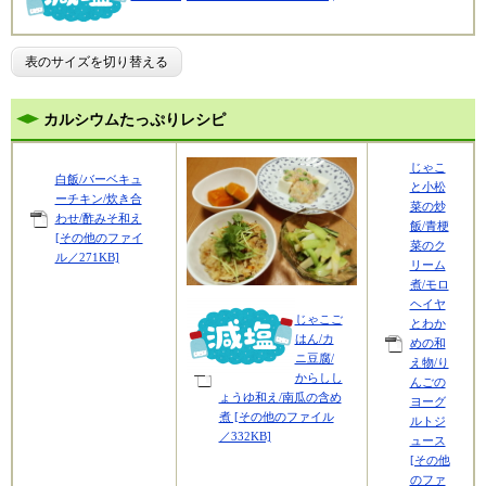
表のサイズを切り替える
カルシウムたっぷりレシピ
じゃこ
白飯/バーベキュ
と小松
ーチキン/炊き合
菜の炒
わせ/酢みそ和え
飯/青梗
[その他のファイ
菜のク
ル／271KB]
リーム
煮/モロ
ヘイヤ
じゃこご
とわか
はん/カ
めの和
ニ豆腐/
え物/り
からしし
んごの
ょうゆ和え/南瓜の含め
ヨーグ
煮 [その他のファイル
ルトジ
／332KB]
ュース
[その他
のファ