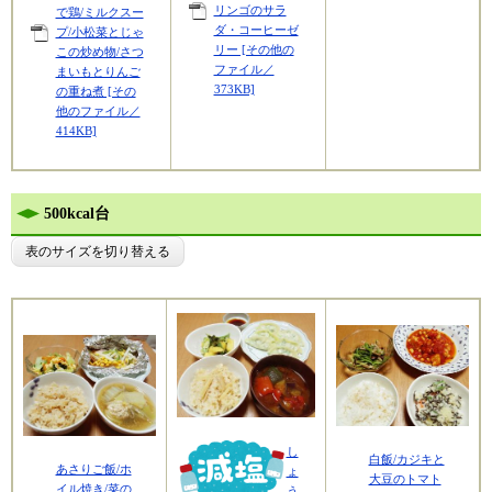
リンゴのサラ
で鶏/ミルクスー
ダ・コーヒーゼ
プ/小松菜とじゃ
リー [その他の
この炒め物/さつ
ファイル／
まいもとりんご
373KB]
の重ね煮 [その
他のファイル／
414KB]
500kcal台
表のサイズを切り替える
し
白飯/カジキと
あさりご飯/ホ
ょ
大豆のトマト
イル焼き/菜の
う