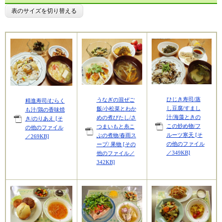
表のサイズを切り替える
ひじき寿司/蒸
うなぎの混ぜご
精進寿司/むらく
し豆腐/すまし
飯/小松菜とわか
も汁/鶏の香味焼
汁/海藻ときの
めの煮びたし/さ
き/のりあえ [そ
この炒め物/フ
つまいもと糸こ
の他のファイル
ルーツ寒天 [そ
ぶの煮物/春雨ス
／269KB]
の他のファイル
ープ/ 果物 [その
／349KB]
他のファイル／
342KB]