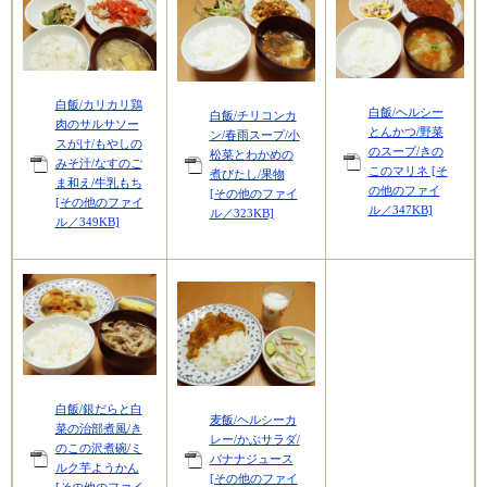
白飯/カリカリ鶏
白飯/ヘルシー
白飯/チリコンカ
肉のサルサソー
とんかつ/野菜
ン/春雨スープ/小
スがけ/もやしの
のスープ/きの
松菜とわかめの
みそ汁/なすのご
このマリネ [そ
煮びたし/果物
ま和え/牛乳もち
の他のファイ
[その他のファイ
[その他のファイ
ル／347KB]
ル／323KB]
ル／349KB]
白飯/銀だらと白
麦飯/ヘルシーカ
菜の治部煮風/き
レー/かぶサラダ/
のこの沢煮碗/ミ
バナナジュース
ルク芋ようかん
[その他のファイ