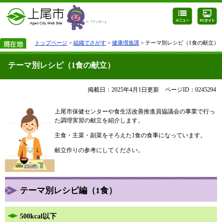
トップページ
>
組織でさがす
>
健康増進課
> テーマ別レシピ（1食の献立）
テーマ別レシピ（1食の献立）
掲載日：2025年4月1日更新
ページID：0245294
上尾市保健センターや食生活改善推進員協議会の事業で行っ
た調理実習の献立を紹介します。
主食・主菜・副菜をそろえた1食の食事になっています。
献立作りの参考にしてください。
テーマ別レシピ編（1食）
500kcal以下