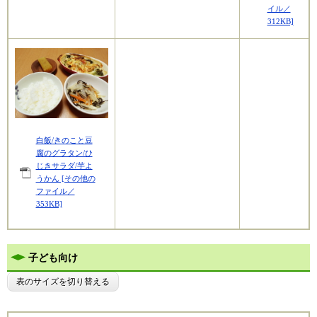
イル／
312KB]
白飯/きのこと豆
腐のグラタン/ひ
じきサラダ/芋よ
うかん [その他の
ファイル／
353KB]
子ども向け
表のサイズを切り替える