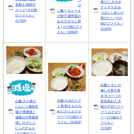
煮/ひじきのポ
花和え/肉団子
が
テトサラダ/み
スープ [その他
ご飯/ヘルシーえ
つばとしめじの
のファイル／
び餃子/夏野菜の
煮びたし [その
317KB]
みそ汁/からし和
他のファイル／
え [その他のファ
316KB]
イル／308KB]
白飯/いわしの
梅しそ巻き焼
き/キャベツの
白飯/さばのトマ
白飯/ささ身の
昆布茶あえ/大
ト煮/和えもの/な
にんにく風味衣
根の千切りスー
めたけ/ミルクゼ
揚げ/青梗菜と
プ/ミルクゼリ
リー [その他のフ
湯葉の中華風煮
ー [その他のフ
ァイル／364KB]
浸し/もやしと
ァイル／
にらのナムル
321KB]
[その他のファ