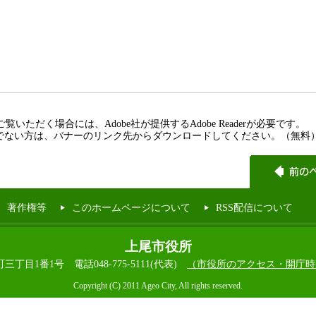
覧いただく場合には、Adobe社が提供するAdobe Readerが必要です。
rをお持ちでない方は、バナーのリンク先からダウンロードしてください。（無料
著作権等
このホームページについて
RSS配信について
上尾市役所
本町三丁目1番1号
電話048-775-5111(代表)
（市役所のアクセス・開庁時
Copyright (C) 2011 Ageo City, All rights reserved.