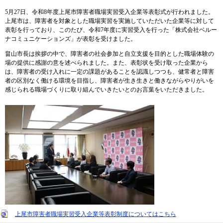
5月27日、令和8年度上
尾市障害者職場実習受入企業等表彰式が行われました。
上尾市は、障害者を対象とした職場実習を実施していただいた企業等に対して
表彰を行っており、このたび、令和7年度に実習受入を行った「株式会社ベルー
ナコミュニケーションズ」が表彰を受けました。
畠山市長は挨拶の中で、障害者の社会参加と自立支援を目的とした職場体験の
場の提供に感謝の意を述べられました。また、表彰状を受け取った企業から
は、障害者の受け入れに一定の課題があることを認識しつつも、健常者と障害
者の区別なく働ける環境を目指し、障害者が生き生きと働きながらやりがいを
感じられる職場づくりに取り組んでいきたいとのお言葉をいただきました。
上尾市障害者職場実習受入企業等表彰制度についてはこちら