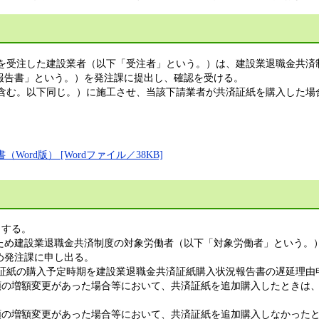
負契約を受注した建設業者（以下「受注者」という。）は、建設業退職金共
報告書」という。）を発注課に提出し、確認を受ける。
を含む。以下同じ。）に施工させ、当該下請業者が共済証紙を購入した
rd版） [Wordファイル／38KB]
出する。
め建設業退職金共済制度の対象労働者（以下「対象労働者」という。
め発注課に申し出る。
済証紙の購入予定時期を建設業退職金共済証紙購入状況報告書の遅延理由
約額の増額変更があった場合等において、共済証紙を追加購入したときは
約額の増額変更があった場合等において、共済証紙を追加購入しなかった