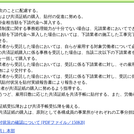
、次のことに配慮する。
よび共済証紙の購入、貼付の促進に努める。
掛金相当額を下請代金へ算入する。
制度に関する事務処理能力が十分でない場合は、元請業者においてで
額を下請代金へ算入した場合においては、下請業者の施工した工事完
せる。
者から受託した場合においては、自らが雇用する対象労働者について
の共済証紙購入に係る事務を受託した場合は、当該二次以下の下請業者
を一括して購入する。
者から受託した場合においては、受託に係る下請業者に対し、その雇
物により交付する。
者から受託した場合においては、受託に係る下請業者に対し、受託に
紙貼付状況を貼付実績報告書により報告させる。
注業者が共済証紙の購入に努めるよう指導する。
払うつど、雇用日数に応じた共済証紙を共済手帳に貼付する。また、労
済証紙受払簿および共済手帳受払簿を備える。
の共済証紙の購入は、原則として各構成員の事業所がそれぞれの工事分
況の確認について [PDFファイル／150KB]
共）本部