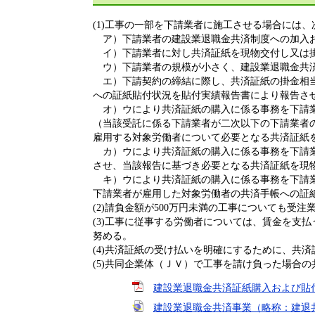
(1)工事の一部を下請業者に施工させる場合には
ア）下請業者の建設業退職金共済制度への加入お
イ）下請業者に対し共済証紙を現物交付し又は
ウ）下請業者の規模が小さく、建設業退職金共済
エ）下請契約の締結に際し、共済証紙の掛金相当
への証紙貼付状況を貼付実績報告書により報告さ
オ）ウにより共済証紙の購入に係る事務を下請業
（当該受託に係る下請業者が二次以下の下請業者
雇用する対象労働者について必要となる共済証紙
カ）ウにより共済証紙の購入に係る事務を下請業
させ、当該報告に基づき必要となる共済証紙を現
キ）ウにより共済証紙の購入に係る事務を下請業
下請業者が雇用した対象労働者の共済手帳への証
(2)請負金額が500万円未満の工事についても受
(3)工事に従事する労働者については、賃金を支
努める。
(4)共済証紙の受け払いを明確にするために、共
(5)共同企業体（ＪＶ）で工事を請け負った場合
建設業退職金共済証紙購入および貼付状
建設業退職金共済事業（略称：建退