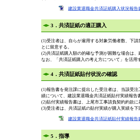
建設業退職金共済証紙購入状況報告書の遅
3．共済証紙の適正購入
(1)受注者は、自らが雇用する対象労働者数、下
とに留意する。
(2)共済証紙購入額の的確な予測が困難な場合は
なお、「共済証紙購入の考え方について」を活用
4．共済証紙貼付状況の確認
(1)報告書を発注課に提出した受注者は、当該受
績について、建設業退職金共済証紙貼付実績報告
(2)貼付実績報告書は、上尾市工事請負契約約款
(3)受注者は、共済証紙の貼付実績が購入実績を
建設業退職金共済証紙貼付実績報告書（Ex
5．指導