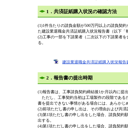
1．共済証紙購入状況の確認方法
(1)1件当たりの請負金額が500万円以上の請
た建設業退職金共済証紙購入状況報告書（以下「
(2)工事の一部を下請業者（二次以下の下請業者
る。
建設業退職金共済証紙購入状況報告書（Wo
2．報告書の提出時期
(1)報告書は、工事請負契約締結後1か月以内に提
ただし、工事契約当初は工場製作の段階であるた
書を提出できない事情がある場合には、あらかじ
(2)前項ただし書の申し出は、その理由および共
(3)第1項ただし書の申し出をした場合、請負契
出する。
(4)第1項ただし書の申し出をした場合、請負契