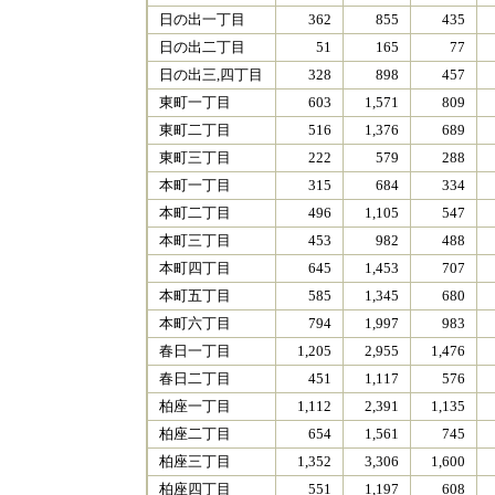
日の出一丁目
362
855
435
日の出二丁目
51
165
77
日の出三,四丁目
328
898
457
東町一丁目
603
1,571
809
東町二丁目
516
1,376
689
東町三丁目
222
579
288
本町一丁目
315
684
334
本町二丁目
496
1,105
547
本町三丁目
453
982
488
本町四丁目
645
1,453
707
本町五丁目
585
1,345
680
本町六丁目
794
1,997
983
春日一丁目
1,205
2,955
1,476
春日二丁目
451
1,117
576
柏座一丁目
1,112
2,391
1,135
柏座二丁目
654
1,561
745
柏座三丁目
1,352
3,306
1,600
柏座四丁目
551
1,197
608