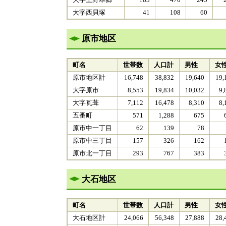
大字上野本郷
183
470
245
大字西貝塚
41
108
60
原市地区
町名
世帯数
人口計
男性
女
原市地区計
16,748
38,832
19,640
19,
大字原市
8,553
19,834
10,032
9,
大字瓦葺
7,112
16,478
8,310
8,
五番町
571
1,288
675
原市中一丁目
62
139
78
原市中三丁目
157
326
162
原市北一丁目
293
767
383
大石地区
町名
世帯数
人口計
男性
女
大石地区計
24,066
56,348
27,888
28,