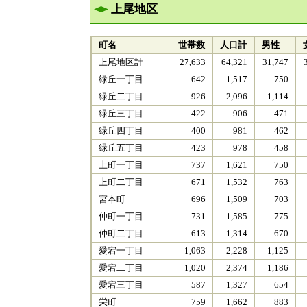
上尾地区
町名
世帯数
人口計
男性
上尾地区計
27,633
64,321
31,747
緑丘一丁目
642
1,517
750
緑丘二丁目
926
2,096
1,114
緑丘三丁目
422
906
471
緑丘四丁目
400
981
462
緑丘五丁目
423
978
458
上町一丁目
737
1,621
750
上町二丁目
671
1,532
763
宮本町
696
1,509
703
仲町一丁目
731
1,585
775
仲町二丁目
613
1,314
670
愛宕一丁目
1,063
2,228
1,125
愛宕二丁目
1,020
2,374
1,186
愛宕三丁目
587
1,327
654
栄町
759
1,662
883