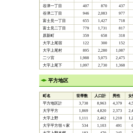
谷津一丁目
407
870
437
谷津二丁目
946
2,083
977
富士見一丁目
655
1,427
718
富士見二丁目
779
1,731
817
原新町
359
658
318
大字上尾宿
122
300
152
大字上尾村
895
2,280
1,087
二ツ宮
1,988
5,075
2,475
大字上尾下
1,097
2,730
1,368
平方地区
町名
世帯数
人口計
男性
女
平方地区計
3,738
8,963
4,379
4,
大字平方
1,869
4,820
2,373
2,
大字上野
1,111
2,462
1,210
1,
大字平方領々家
534
1,103
491