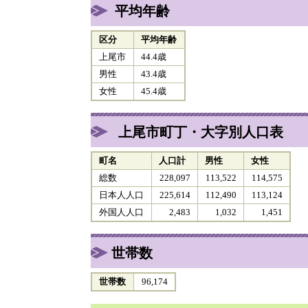
平均年齢
区分
平均年齢
上尾市
44.4歳
男性
43.4歳
女性
45.4歳
上尾市町丁・大字別人口表
町名
人口計
男性
女性
総数
228,097
113,522
114,575
日本人人口
225,614
112,490
113,124
外国人人口
2,483
1,032
1,451
世帯数
世帯数
96,174