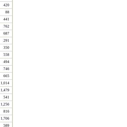
420
88
441
762
687
291
350
558
494
746
665
1,014
1,479
541
1,256
816
1,706
589