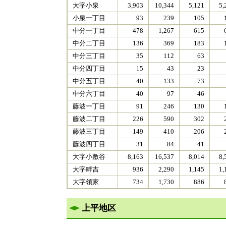
大字小泉
3,903
10,344
5,121
5,
小泉一丁目
93
239
105
中分一丁目
478
1,267
615
中分二丁目
136
369
183
中分三丁目
35
112
63
中分四丁目
15
43
23
中分五丁目
40
133
73
中分六丁目
40
97
46
藤波一丁目
91
246
130
藤波二丁目
226
590
302
藤波三丁目
149
410
206
藤波四丁目
31
84
41
大字小敷谷
8,163
16,537
8,014
8,
大字畔吉
936
2,290
1,145
1,
大字領家
734
1,730
886
上平地区