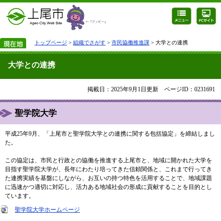
トップページ
>
組織でさがす
>
市民協働推進課
> 大学との連携
大学との連携
掲載日：2025年9月1日更新
ページID：0231691
聖学院大学
平成25年9月、「上尾市と聖学院大学との連携に関する包括協定」を締結しまし
た。
この協定は、市民と行政との協働を推進する上尾市と、地域に開かれた大学を
目指す聖学院大学が、長年にわたり培ってきた信頼関係と、これまで行ってき
た連携実績を基盤にしながら、お互いの持つ特色を活用することで、地域課題
に迅速かつ適切に対応し、活力ある地域社会の形成に貢献することを目的とし
ています。
聖学院大学ホームページ