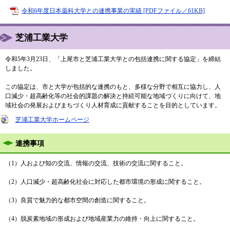
令和6年度日本薬科大学との連携事業の実績 [PDFファイル／61KB]
芝浦工業大学
令和5年3月23日、「上尾市と芝浦工業大学との包括連携に関する協定」を締結
しました。
この協定は、市と大学が包括的な連携のもと、多様な分野で相互に協力し、人
口減少・超高齢化等の社会的課題の解決と持続可能な地域づくりに向けて、地
域社会の発展およびまちづくり人材育成に貢献することを目的としています。
芝浦工業大学ホームページ
連携事項
（1）人および知の交流、情報の交流、技術の交流に関すること。
（2）人口減少・超高齢化社会に対応した都市環境の形成に関すること。
（3）良質で魅力的な都市空間の創造に関すること。
（4）脱炭素地域の形成および地域産業力の維持・向上に関すること。