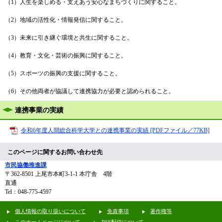
（1）人生を楽しめる・支えあう安心なまちづくりに関すること。
（2）地域の活性化・情報発信に関すること。
（3）未来に引き継ぐ環境と共生に関すること。
（4）教育・文化・芸術の振興に関すること。
（5）スポーツの振興の支援に関すること。
（6）その他両者が協議して連携協力が必要と認められること。
連携事業の実績
令和6年度人間総合科学大学との連携事業の実績 [PDFファイル／77KB]
このページに関するお問い合わせ先
市民協働推進課
〒362-8501
上尾市本町3-1-1 本庁舎 4階
直通
Tel：048-775-4597
個人情報の取り扱いについて
免責事項
著作権等
このホームページについて
RSS配信について