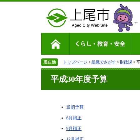
トップページ
>
組織でさがす
>
財政課
> 
平成30年度予算
当初予算
6月補正
9月補正
12月補正