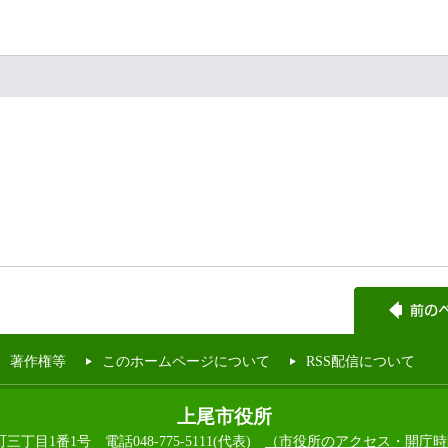
著作権等
このホームページについて
RSS配信について
上尾市役所
本町三丁目1番1号
電話048-775-5111(代表)
（市役所のアクセス・開庁時