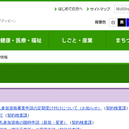
約情報
入札参加資格審査申請の定期受け付けについて（お知らせ）
（
契約検査課
て
（
契約検査課
）
入札参加資格の随時申請（新規・変更）
（
契約検査課
）