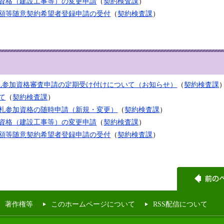
加資格（建設工事等）の変更申請
（
契約検査課
）
少額等随意契約希望者登録申請の受付
（
契約検査課
）
入札参加資格審査申請の定期受け付けについて（お知らせ）
（
契約検査課
て
（
契約検査課
）
入札参加資格の随時申請（新規・変更）
（
契約検査課
）
加資格（建設工事等）の変更申請
（
契約検査課
）
少額等随意契約希望者登録申請の受付
（
契約検査課
）
著作権等
このホームページについて
RSS配信について