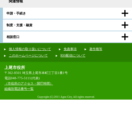
関連情報
申請・手続き
制度・支援・融資
相談窓口
個人情報の取り扱いについて
免責事項
著作権等
このホームページについて
RSS配信について
上尾市役所
〒362-8501 埼玉県上尾市本町三丁目1番1号
電話048-775-5111(代表)
（市役所のアクセス・開庁時間）
組織別電話番号一覧
Copyright (C) 2011 Ageo City, All rights reserved.