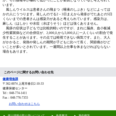
が、その接種率が極めて低かったことが要因となっていると考えられて
います。
風しんウイルスは患者さんの飛まつ（唾液のしぶき）などによってほ
かの人にうつります。発しんのでる2－3日まえから発疹がでたあとの5日
くらいまでの患者さんは感染力があると考えられています。感染力は、
麻しん（はしか）や水痘（水ぼうそう）ほどは強くありません。
風疹の症状は子どもでは比較的軽いのですが、まれに脳炎、血小板減
少性紫斑病などの合併症が、2,000人から5,000人に一人くらいの割合で発
生することがあります。その点では軽視できない病気です。また、大人
がかかると、発熱や発しんの期間が子どもに比べて長く、関節痛がひど
いことが多いとされています。一週間以上仕事を休まなければならない
場合もあります。
このページに関するお問い合わせ先
健康増進課
〒362-0074
上尾市春日2-10-33
健康保健センター
Tel：048-774-1411
Fax：048-776-7355
お問い合わせはこちら
個人情報の取り扱いについて
免責事項
著作権等