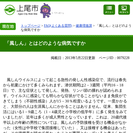
トップページ
>
FAQ(よくある質問)
>
健康増進課
> 「風しん」とはどのよう
な病気ですか
「風しん」とはどのような病気ですか
掲載日：2013年5月22日更新
ページID：0079228
風しんウイルスによって起こる急性の発しん性感染症で、流行は春先
から初夏にかけて多くみられます。潜伏期間は2－3週間（平均16－18
日）で、主な症状として発しん、発熱、リンパ節の腫れが認められま
す。ウイルスに感染しても明らかな症状がでることがないまま免疫がで
きてしまう（不顕性感染）人が15－30％程度いるようです。一度かかる
と、大部分の人は生涯風しんにかかることはありません。従来、集団生
活にはいる1－9歳ころ（1－4歳児と小学校の低学年）に多く発生をみて
いましたが、近年は多くが成人男性となっています。これは、
20歳代後
半以上の年齢の男性については、風しんの予防接種を受ける機会がなか
った（女性は中学校で集団接種していた）、又は接種する機会はあった