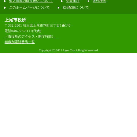
個人情報の取り扱いについて
免責事項
著作権等
このホームページについて
RSS配信について
上尾市役所
〒362-8501 埼玉県上尾市本町三丁目1番1号
電話048-775-5111(代表)
（市役所のアクセス・開庁時間）
組織別電話番号一覧
Copyright (C) 2011 Ageo City, All rights reserved.