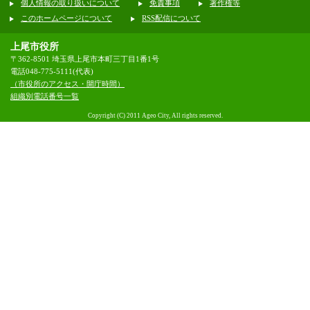
個人情報の取り扱いについて
免責事項
著作権等
このホームページについて
RSS配信について
上尾市役所
〒362-8501 埼玉県上尾市本町三丁目1番1号
電話048-775-5111(代表)
（市役所のアクセス・開庁時間）
組織別電話番号一覧
Copyright (C) 2011 Ageo City, All rights reserved.