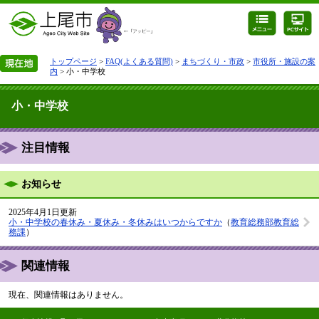
トップページ
>
FAQ(よくある質問)
>
まちづくり・市政
>
市役所・施設の案
内
> 小・中学校
小・中学校
注目情報
お知らせ
2025年4月1日更新
小・中学校の春休み・夏休み・冬休みはいつからですか
（
教育総務部教育総
務課
）
関連情報
現在、関連情報はありません。