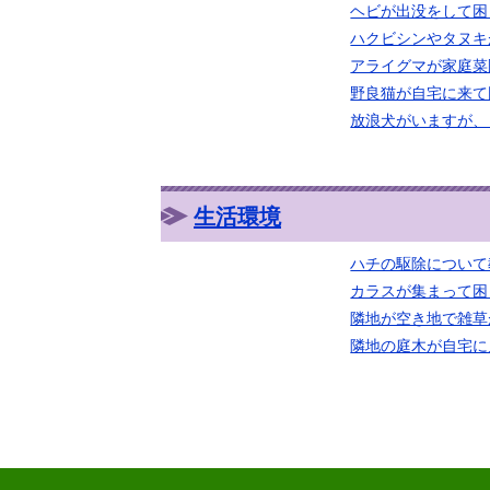
ヘビが出没をして困
ハクビシンやタヌキ
アライグマが家庭菜
野良猫が自宅に来て
放浪犬がいますが、
生活環境
ハチの駆除について
カラスが集まって困
隣地が空き地で雑草
隣地の庭木が自宅に