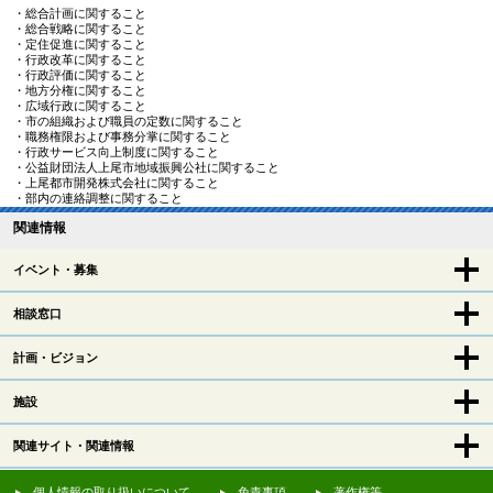
・総合計画に関すること
・総合戦略に関すること
・定住促進に関すること
・行政改革に関すること
・行政評価に関すること
・地方分権に関すること
・広域行政に関すること
・市の組織および職員の定数に関すること
・職務権限および事務分掌に関すること
・行政サービス向上制度に関すること
・公益財団法人上尾市地域振興公社に関すること
・上尾都市開発株式会社に関すること
・部内の連絡調整に関すること
関連情報
イベント・募集
相談窓口
計画・ビジョン
施設
関連サイト・関連情報
個人情報の取り扱いについて
免責事項
著作権等