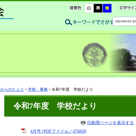
校からのたより
>
学校・事務
>
令和7年度 学校だより
令和7年度 学校だより
印刷用ページを表示する
4月号 [PDFファイル／476KB]