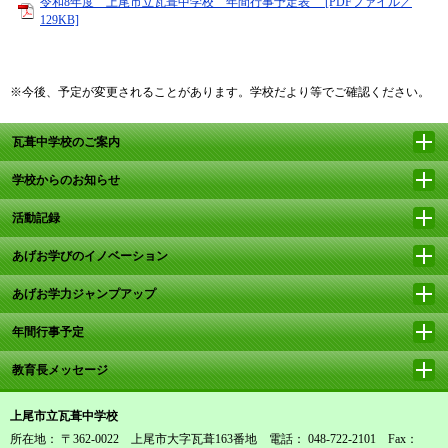
令和8年度 上尾市立瓦葺中学校 年間行事予定表 [PDFファイル／
129KB]
※今後、予定が変更されることがあります。学校だより等でご確認ください。
瓦葺中学校のご案内
学校からのお知らせ
活動記録
あげお学びのイノベーション
あげお学力ジャンプアップ
年間行事予定
教育長メッセージ
上尾市立瓦葺中学校
所在地： 〒362-0022 上尾市大字瓦葺163番地 電話： 048-722-2101 Fax：