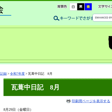
動記録
>
令和7年度
>
瓦葺中日記 8月
瓦葺中日記 8月
印刷用ページを表示する
8月29日（金曜日）