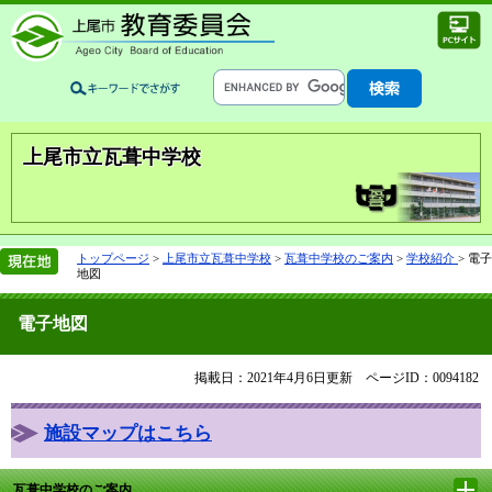
上尾市立瓦葺中学校
トップページ
>
上尾市立瓦葺中学校
>
瓦葺中学校のご案内
>
学校紹介
>
電子
地図
電子地図
掲載日：2021年4月6日更新
ページID：0094182
施設マップはこちら
瓦葺中学校のご案内