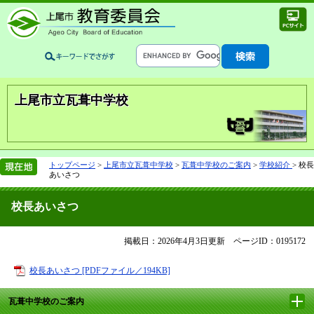
上尾市立瓦葺中学校
トップページ
>
上尾市立瓦葺中学校
>
瓦葺中学校のご案内
>
学校紹介
>
校長
あいさつ
校長あいさつ
掲載日：2026年4月3日更新
ページID：0195172
校長あいさつ [PDFファイル／194KB]
瓦葺中学校のご案内