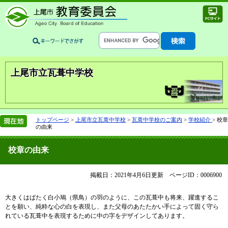
上尾市立瓦葺中学校
トップページ
>
上尾市立瓦葺中学校
>
瓦葺中学校のご案内
>
学校紹介
>
校章
の由来
校章の由来
掲載日：2021年4月6日更新
ページID：0006900
大きくはばたく白小鳩（県鳥）の羽のように、この瓦葺中も将来、躍進するこ
とを願い、純粋な心の白を表現し、また父母のあたたかい手によって固く守ら
れている瓦葺中を表現するために中の字をデザインしてあります。