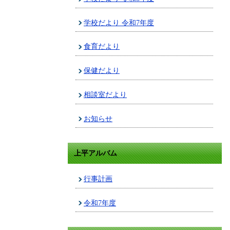
学校だより 令和7年度
食育だより
保健だより
相談室だより
お知らせ
上平アルバム
行事計画
令和7年度