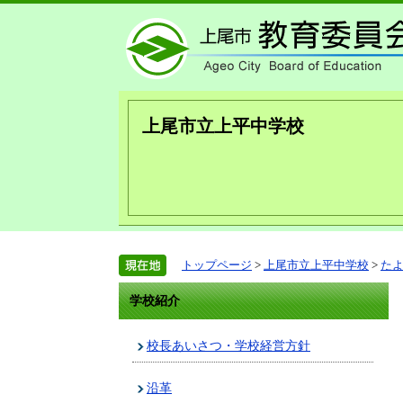
上尾市立上平中学校
トップページ
>
上尾市立上平中学校
>
た
学校紹介
校長あいさつ・学校経営方針
沿革