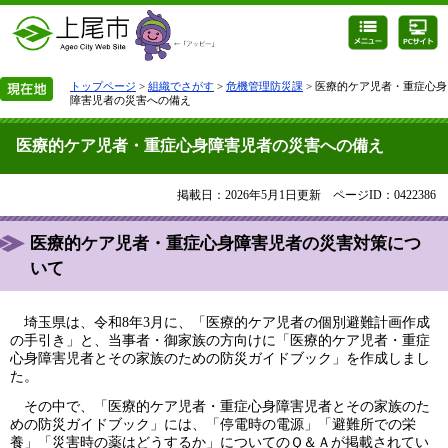
トップページ
>
組織でさがす
>
危機管理防災課
> 医療的ケア児者・重症心身
障害児者の災害への備え
医療的ケア児者・重症心身障害児者の災害への備え
掲載日：2026年5月1日更新
ページID：0422386
医療的ケア児者・重症心身障害児者の災害対策につ
いて
埼玉県は、令和8年3月に、「医療的ケア児者の個別避難計画作成
の手引き」と、当事者・御家族の方向けに「医療的ケア児者・重症
心身障害児者とその家族のための防災ガイドブック」を作成しまし
た。​
その中で、「医療的ケア児者・重症心身障害児者とその家族のた
めの防災ガイドブック」​には、「停電時の電源」「避難所での栄
養」「災害時の薬はどうするか」についてのＱ＆Ａが掲載されてい