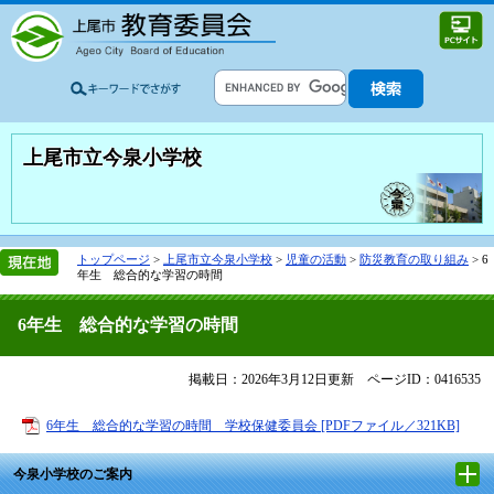
上尾市立今泉小学校
トップページ
>
上尾市立今泉小学校
>
児童の活動
>
防災教育の取り組み
>
6
年生 総合的な学習の時間
6年生 総合的な学習の時間
掲載日：2026年3月12日更新
ページID：0416535
6年生 総合的な学習の時間 学校保健委員会 [PDFファイル／321KB]
今泉小学校のご案内