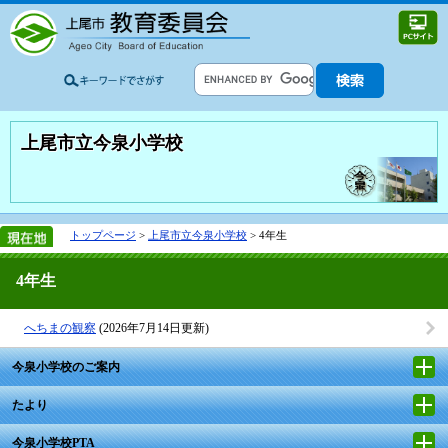
上尾市立今泉小学校
トップページ
>
上尾市立今泉小学校
> 4年生
4年生
へちまの観察
(2026年7月14日更新)
今泉小学校のご案内
たより
今泉小学校PTA