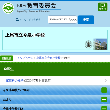
上尾市立今泉小学校
トップページ
>
上尾市立今泉小学校
> 6年生
6年生
家庭科の様子
(2026年7月14日更新)
今泉小学校のご案内
たより
今泉小学校PTA