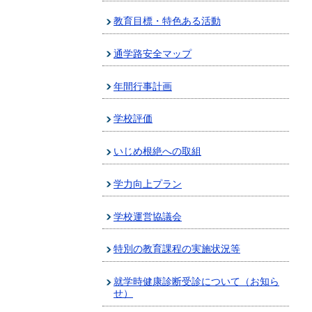
教育目標・特色ある活動
通学路安全マップ
年間行事計画
学校評価
いじめ根絶への取組
学力向上プラン
学校運営協議会
特別の教育課程の実施状況等
就学時健康診断受診について（お知ら
せ）