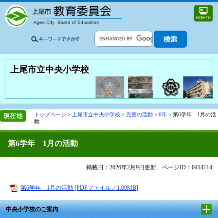
上尾市立中央小学校
トップページ
>
上尾市立中央小学校
>
児童の活動
>
6年
>
第6学年 1月の活
動
第6学年 1月の活動
掲載日：2026年2月9日更新
ページID：0414114
第6学年 1月の活動 [PDFファイル／1.09MB]
中央小学校のご案内