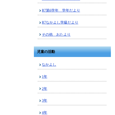
R7第6学年 学年だより
R7なかよし学級だより
その他 おたより
児童の活動
なかよし
1年
2年
3年
4年