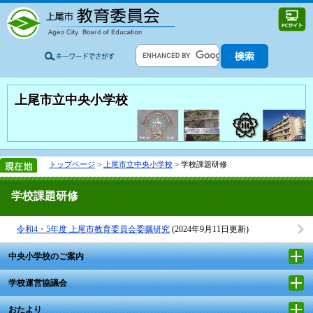
上尾市立中央小学校
トップページ
>
上尾市立中央小学校
> 学校課題研修
学校課題研修
令和4・5年度 上尾市教育委員会委嘱研究
(2024年9月11日更新)
中央小学校のご案内
学校運営協議会
おたより