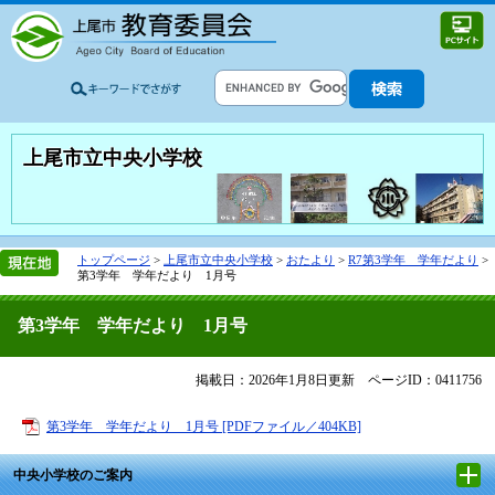
上尾市立中央小学校
トップページ
>
上尾市立中央小学校
>
おたより
>
R7第3学年 学年だより
>
第3学年 学年だより 1月号
第3学年 学年だより 1月号
掲載日：2026年1月8日更新
ページID：0411756
第3学年 学年だより 1月号 [PDFファイル／404KB]
中央小学校のご案内