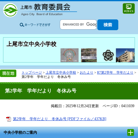
上尾市立中央小学校
トップページ
>
上尾市立中央小学校
>
おたより
>
R7第2学年 学年だより
>
第2学年 学年だより 冬休み号
第2学年 学年だより 冬休み号
掲載日：2025年12月24日更新
ページID：0411039
第2学年 学年だより 冬休み号 [PDFファイル／437KB]
中央小学校のご案内