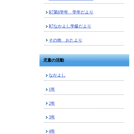
R7第6学年 学年だより
R7なかよし学級だより
その他 おたより
児童の活動
なかよし
1年
2年
3年
4年