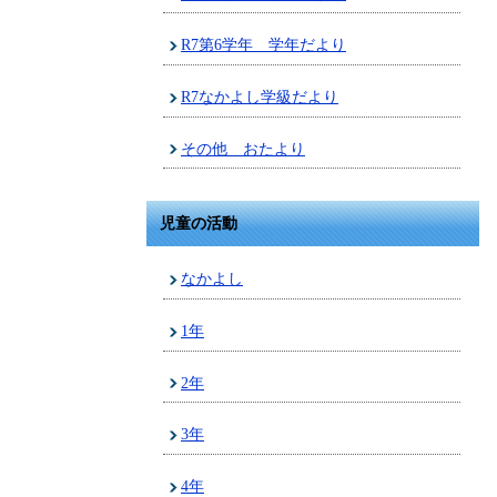
R7第6学年 学年だより
R7なかよし学級だより
その他 おたより
児童の活動
なかよし
1年
2年
3年
4年