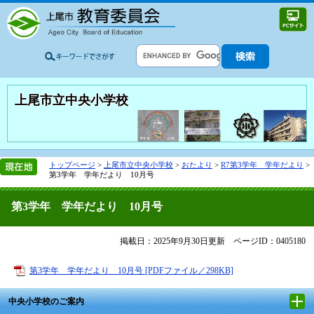
上尾市立中央小学校
トップページ
>
上尾市立中央小学校
>
おたより
>
R7第3学年 学年だより
>
第3学年 学年だより 10月号
第3学年 学年だより 10月号
掲載日：2025年9月30日更新
ページID：0405180
第3学年 学年だより 10月号 [PDFファイル／298KB]
中央小学校のご案内