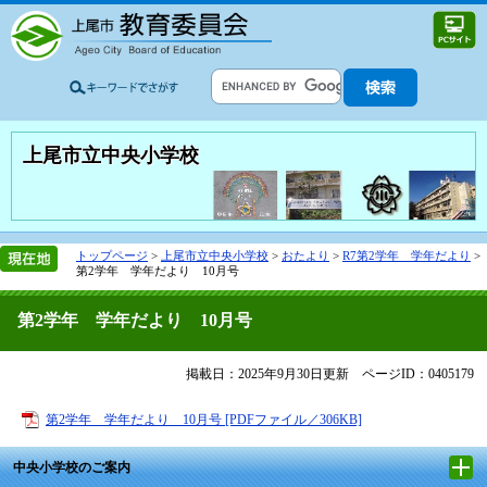
上尾市立中央小学校
トップページ
>
上尾市立中央小学校
>
おたより
>
R7第2学年 学年だより
>
第2学年 学年だより 10月号
第2学年 学年だより 10月号
掲載日：2025年9月30日更新
ページID：0405179
第2学年 学年だより 10月号 [PDFファイル／306KB]
中央小学校のご案内