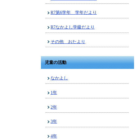
R7第6学年 学年だより
R7なかよし学級だより
その他 おたより
児童の活動
なかよし
1年
2年
3年
4年