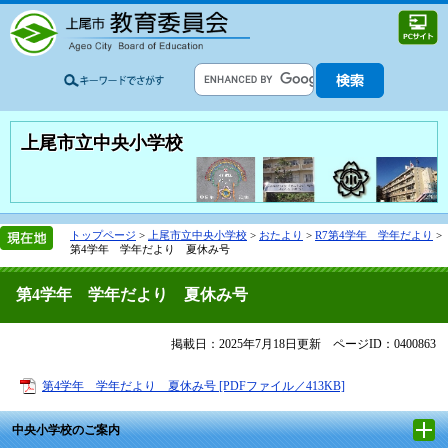
上尾市立中央小学校
トップページ
>
上尾市立中央小学校
>
おたより
>
R7第4学年 学年だより
>
第4学年 学年だより 夏休み号
第4学年 学年だより 夏休み号
掲載日：2025年7月18日更新
ページID：0400863
第4学年 学年だより 夏休み号 [PDFファイル／413KB]
中央小学校のご案内