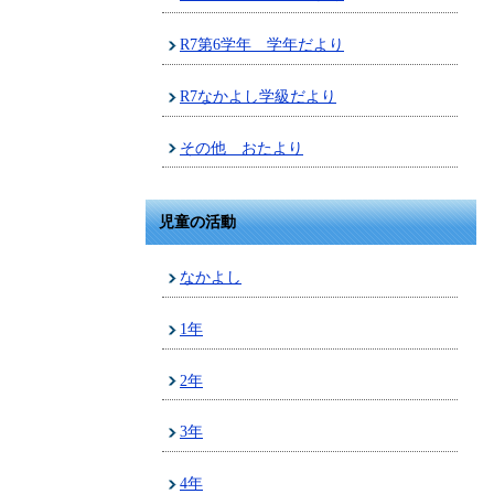
R7第6学年 学年だより
R7なかよし学級だより
その他 おたより
児童の活動
なかよし
1年
2年
3年
4年